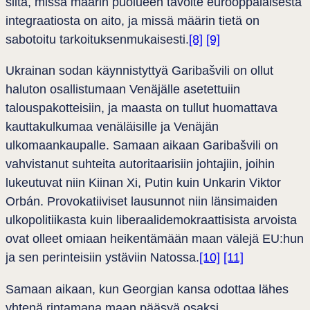
siitä, missä määrin puolueen tavoite eurooppalaisesta
integraatiosta on aito, ja missä määrin tietä on
sabotoitu tarkoituksenmukaisesti.
[8]
[9]
Ukrainan sodan käynnistyttyä Garibašvili on ollut
haluton osallistumaan Venäjälle asetettuiin
talouspakotteisiin, ja maasta on tullut huomattava
kauttakulkumaa venäläisille ja Venäjän
ulkomaankaupalle. Samaan aikaan Garibašvili on
vahvistanut suhteita autoritaarisiin johtajiin, joihin
lukeutuvat niin Kiinan Xi, Putin kuin Unkarin Viktor
Orbán. Provokatiiviset lausunnot niin länsimaiden
ulkopolitiikasta kuin liberaalidemokraattisista arvoista
ovat olleet omiaan heikentämään maan välejä EU:hun
ja sen perinteisiin ystäviin Natossa.
[10]
[11]
Samaan aikaan, kun Georgian kansa odottaa lähes
yhtenä rintamana maan pääsyä osaksi