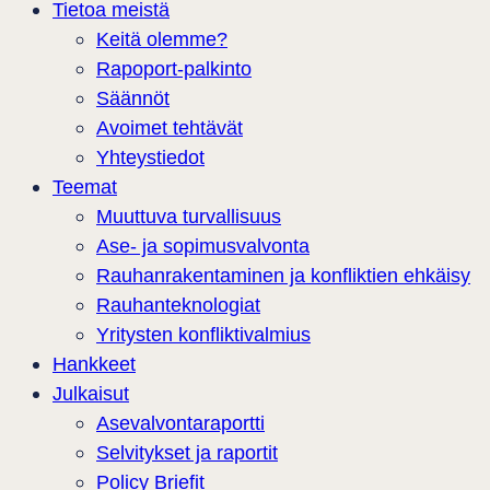
Tietoa meistä
Keitä olemme?
Rapoport-palkinto
Säännöt
Avoimet tehtävät
Yhteystiedot
Teemat
Muuttuva turvallisuus
Ase- ja sopimusvalvonta
Rauhanrakentaminen ja konfliktien ehkäisy
Rauhanteknologiat
Yritysten konfliktivalmius
Hankkeet
Julkaisut
Asevalvontaraportti
Selvitykset ja raportit
Policy Briefit