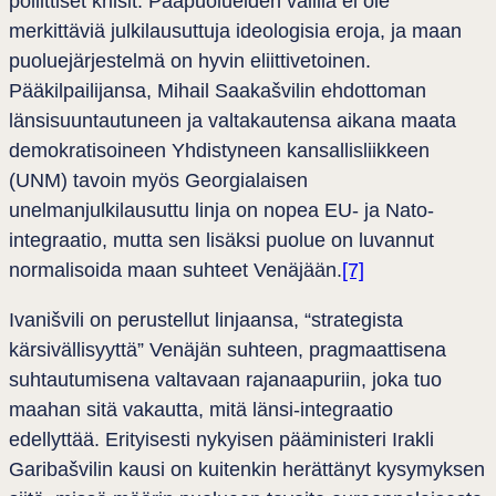
poliittiset kriisit. Pääpuolueiden välillä ei ole
merkittäviä julkilausuttuja ideologisia eroja, ja maan
puoluejärjestelmä on hyvin eliittivetoinen.
Pääkilpailijansa, Mihail Saakašvilin ehdottoman
länsisuuntautuneen ja valtakautensa aikana maata
demokratisoineen Yhdistyneen kansallisliikkeen
(UNM) tavoin myös Georgialaisen
unelmanjulkilausuttu linja on nopea EU- ja Nato-
integraatio, mutta sen lisäksi puolue on luvannut
normalisoida maan suhteet Venäjään.
[7]
Ivanišvili on perustellut linjaansa, “strategista
kärsivällisyyttä” Venäjän suhteen, pragmaattisena
suhtautumisena valtavaan rajanaapuriin, joka tuo
maahan sitä vakautta, mitä länsi-integraatio
edellyttää. Erityisesti nykyisen pääministeri Irakli
Garibašvilin kausi on kuitenkin herättänyt kysymyksen