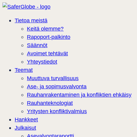
Tietoa meistä
Keitä olemme?
Rapoport-palkinto
Säännöt
Avoimet tehtävät
Yhteystiedot
Teemat
Muuttuva turvallisuus
Ase- ja sopimusvalvonta
Rauhanrakentaminen ja konfliktien ehkäisy
Rauhanteknologiat
Yritysten konfliktivalmius
Hankkeet
Julkaisut
Asevalvontaraportti