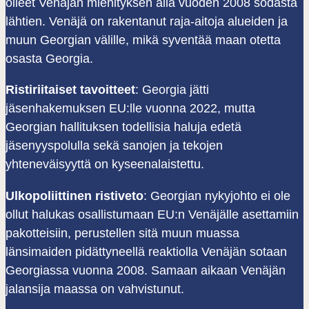
olleet Venäjän miehityksen alla vuoden 2008 sodasta
lähtien. Venäjä on rakentanut raja-aitoja alueiden ja
muun Georgian välille, mikä syventää maan otetta
osasta Georgia.
Ristiriitaiset tavoitteet
: Georgia jätti
jäsenhakemuksen EU:lle vuonna 2022, mutta
Georgian hallituksen todellisia haluja edetä
jäsenyyspolulla sekä sanojen ja tekojen
yhteneväisyyttä on kyseenalaistettu.
Ulkopoliittinen ristiveto
: Georgian nykyjohto ei ole
ollut halukas osallistumaan EU:n Venäjälle asettamiin
pakotteisiin, perustellen sitä muun muassa
länsimaiden pidättyneellä reaktiolla Venäjän sotaan
Georgiassa vuonna 2008. Samaan aikaan Venäjän
jalansija maassa on vahvistunut.