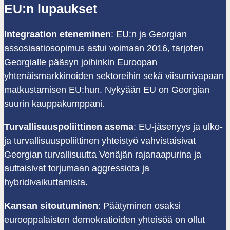
EU:n lupaukset
Integraation eteneminen
: EU:n ja Georgian
assosiaatiosopimus astui voimaan 2016, tarjoten
Georgialle pääsyn joihinkin Euroopan
yhtenäismarkkinoiden sektoreihin sekä viisumivapaan
matkustamisen EU:hun. Nykyään EU on Georgian
suurin kauppakumppani.
Turvallisuuspoliittinen asema
: EU-jäsenyys ja ulko-
ja turvallisuuspoliittinen yhteistyö vahvistaisivat
Georgian turvallisuutta Venäjän rajanaapurina ja
auttaisivat torjumaan aggressiota ja
hybridivaikuttamista.
Kansan sitoutuminen
: Päätyminen osaksi
eurooppalaisten demokratioiden yhteisöä on ollut