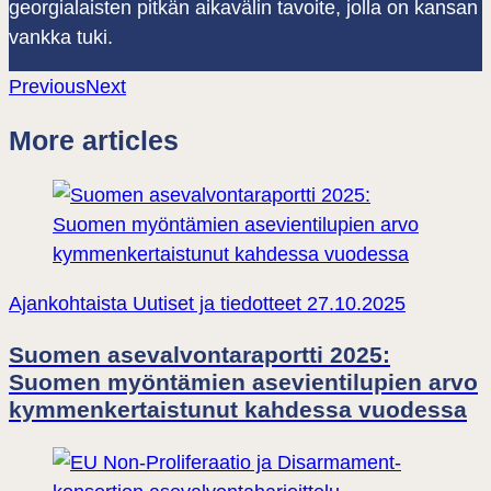
georgialaisten pitkän aikavälin tavoite, jolla on kansan
vankka tuki.
Previous
Next
More articles
Ajankohtaista
Uutiset ja tiedotteet
27.10.2025
Suomen asevalvontaraportti 2025:
Suomen myöntämien asevientilupien arvo
kymmenkertaistunut kahdessa vuodessa