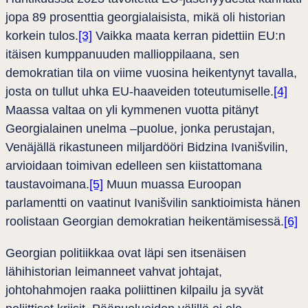
jopa 89 prosenttia georgialaisista, mikä oli historian
korkein tulos.
[3]
Vaikka maata kerran pidettiin EU:n
itäisen kumppanuuden mallioppilaana, sen
demokratian tila on viime vuosina heikentynyt tavalla,
josta on tullut uhka EU-haaveiden toteutumiselle.
[4]
Maassa valtaa on yli kymmenen vuotta pitänyt
Georgialainen unelma
–
puolue, jonka perustajan,
Venäjällä rikastuneen miljardööri Bidzina Ivanišvilin,
arvioidaan toimivan edelleen sen kiistattomana
taustavoimana.
[5]
Muun muassa Euroopan
parlamentti on vaatinut Ivanišvilin sanktioimista hänen
roolistaan Georgian demokratian heikentämisessä.
[6]
Georgian politiikkaa ovat läpi sen itsenäisen
lähihistorian leimanneet vahvat johtajat,
johtohahmojen raaka poliittinen kilpailu ja syvät