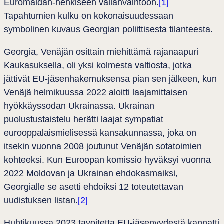
Euromaidan-henkiseen vallanvaihtoon.
[1]
Tapahtumien kulku on kokonaisuudessaan
symbolinen kuvaus Georgian poliittisesta tilanteesta.
Georgia, Venäjän osittain miehittämä rajanaapuri
Kaukasuksella, oli yksi kolmesta valtiosta, jotka
jättivät EU-jäsenhakemuksensa pian sen jälkeen, kun
Venäjä helmikuussa 2022 aloitti laajamittaisen
hyökkäyssodan Ukrainassa. Ukrainan
puolustustaistelu herätti laajat sympatiat
eurooppalaismielisessä kansakunnassa, joka on
itsekin vuonna 2008 joutunut Venäjän sotatoimien
kohteeksi. Kun Euroopan komissio hyväksyi vuonna
2022 Moldovan ja Ukrainan ehdokasmaiksi,
Georgialle se asetti ehdoiksi 12 toteutettavan
uudistuksen listan.
[2]
Huhtikuussa 2023 tavoitetta EU-jäsenyydestä kannatti