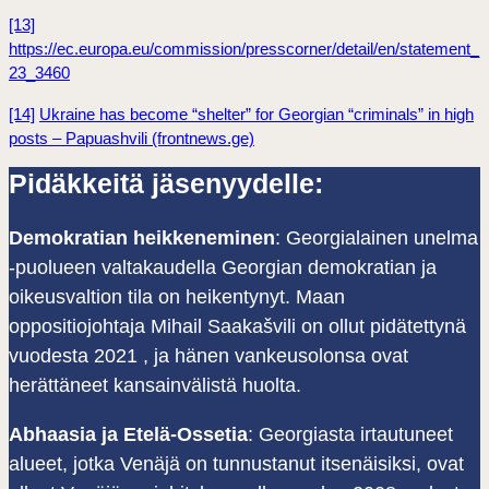
[13]
https://ec.europa.eu/commission/presscorner/detail/en/statement_
23_3460
[14]
Ukraine has become “shelter” for Georgian “criminals” in high
posts – Papuashvili (frontnews.ge)
Pidäkkeitä jäsenyydelle:
Demokratian heikkeneminen
: Georgialainen unelma
-puolueen valtakaudella Georgian demokratian ja
oikeusvaltion tila on heikentynyt. Maan
oppositiojohtaja Mihail Saakašvili on ollut pidätettynä
vuodesta 2021 , ja hänen vankeusolonsa ovat
herättäneet kansainvälistä huolta.
Abhaasia ja Etelä-Ossetia
: Georgiasta irtautuneet
alueet, jotka Venäjä on tunnustanut itsenäisiksi, ovat