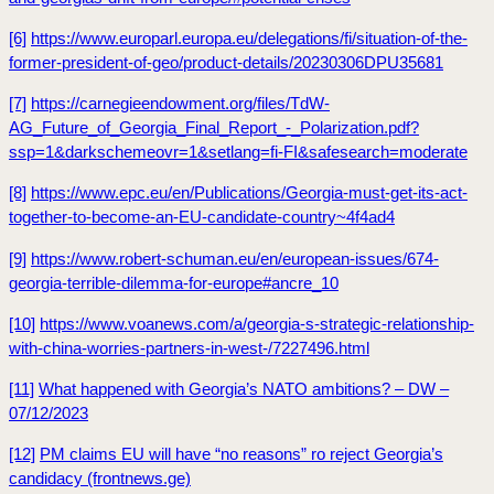
[6]
https://www.europarl.europa.eu/delegations/fi/situation-of-the-
former-president-of-geo/product-details/20230306DPU35681
[7]
https://carnegieendowment.org/files/TdW-
AG_Future_of_Georgia_Final_Report_-_Polarization.pdf?
ssp=1&darkschemeovr=1&setlang=fi-FI&safesearch=moderate
[8]
https://www.epc.eu/en/Publications/Georgia-must-get-its-act-
together-to-become-an-EU-candidate-country~4f4ad4
[9]
https://www.robert-schuman.eu/en/european-issues/674-
georgia-terrible-dilemma-for-europe#ancre_10
[10]
https://www.voanews.com/a/georgia-s-strategic-relationship-
with-china-worries-partners-in-west-/7227496.html
[11]
What happened with Georgia’s NATO ambitions? – DW –
07/12/2023
[12]
PM claims EU will have “no reasons” ro reject Georgia’s
candidacy (frontnews.ge)