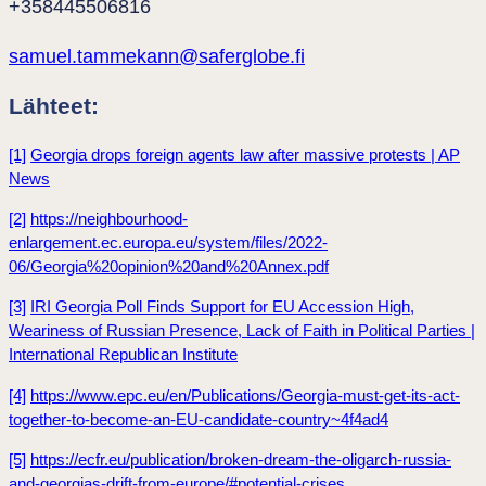
+358445506816
samuel.tammekann@saferglobe.fi
Lähteet:
[1]
Georgia drops foreign agents law after massive protests | AP
News
[2]
https://neighbourhood-
enlargement.ec.europa.eu/system/files/2022-
06/Georgia%20opinion%20and%20Annex.pdf
[3]
IRI Georgia Poll Finds Support for EU Accession High,
Weariness of Russian Presence, Lack of Faith in Political Parties |
International Republican Institute
[4]
https://www.epc.eu/en/Publications/Georgia-must-get-its-act-
together-to-become-an-EU-candidate-country~4f4ad4
[5]
https://ecfr.eu/publication/broken-dream-the-oligarch-russia-
and-georgias-drift-from-europe/#potential-crises