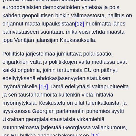
eurooppalaisten demokratioiden yhteisöä ja pois
kahden geopoliittisen blokin välimaastosta, hallitus on
ohjannut maata lupauksistaan
[12]
huolimatta lähes
päinvastaiseen suuntaan, mikä voisi tehdä maasta
jopa Venäjän jalansijan Kaukasuksella.
Poliittista järjestelmää jumiuttava polarisaatio,
oligarkkien valta ja poliitikkojen valta mediassa ovat
kaikki ongelmia, joihin tarttumista EU on pitänyt
edellytyksenä ehdokasjäsenyyden statuksen
myöntämiselle.
[13]
Tämä edellyttäisi valtapuolueelta
ja sen taustahahmoilta kuitenkin vielä mittavia
myönnytyksiä. Keskustelu on ollut tulenkatkuista, ja
syyskuussa Georgian parlamentin puhemies syytti
Ukrainan georgialaistaustaisia virkamiehiä
suunnitelmasta järjestää Georgiassa vallankumous,
jos EU hylkää ehdokashakemuksen.
[14]