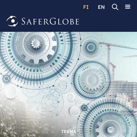
FI
EN
TEEMA