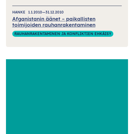
HANKE
1.1.2010—31.12.2010
Afganistanin äänet – paikallisten
toimijoiden rauhanrakentaminen
RAUHANRAKENTAMINEN JA KONFLIKTIEN EHKÄISY