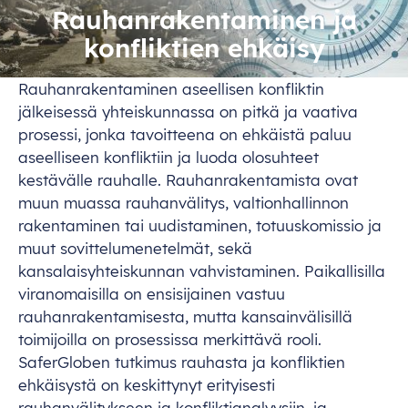
Rauhanrakentaminen ja
konfliktien ehkäisy
Rauhanrakentaminen aseellisen konfliktin
jälkeisessä yhteiskunnassa on pitkä ja vaativa
prosessi, jonka tavoitteena on ehkäistä paluu
aseelliseen konfliktiin ja luoda olosuhteet
kestävälle rauhalle. Rauhanrakentamista ovat
muun muassa rauhanvälitys, valtionhallinnon
rakentaminen tai uudistaminen, totuuskomissio ja
muut sovittelumenetelmät, sekä
kansalaisyhteiskunnan vahvistaminen. Paikallisilla
viranomaisilla on ensisijainen vastuu
rauhanrakentamisesta, mutta kansainvälisillä
toimijoilla on prosessissa merkittävä rooli.
SaferGloben tutkimus rauhasta ja konfliktien
ehkäisystä on keskittynyt erityisesti
rauhanvälitykseen ja konfliktianalyysiin, ja