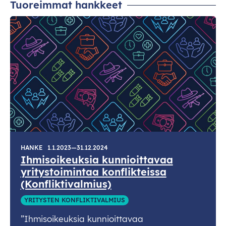
Tuoreimmat hankkeet
HANKE
1.1.2023—31.12.2024
Ihmisoikeuksia kunnioittavaa
yritystoimintaa konflikteissa
(Konfliktivalmius)
YRITYSTEN KONFLIKTIVALMIUS
”Ihmisoikeuksia kunnioittavaa