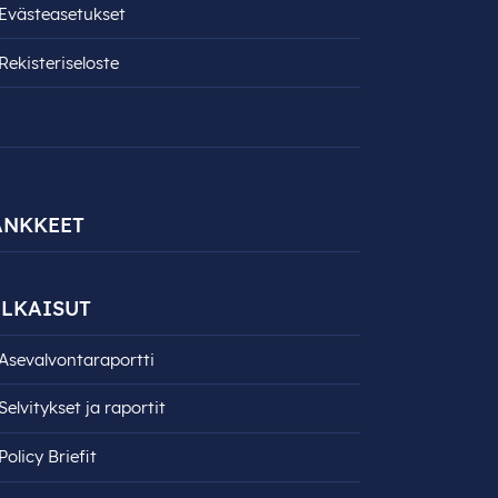
Evästeasetukset
Rekisteri­seloste
ANKKEET
LKAISUT
Asevalvontaraportti
Selvitykset ja raportit
Policy Briefit