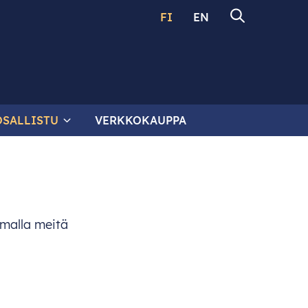
FI
EN
OSALLISTU
VERKKOKAUPPA
amalla meitä