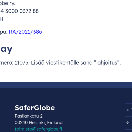
obe ry.
44 3000 0372 88
HH
upa:
RA/2021/386
pay
ro: 11075. Lisää viestikentälle sana ”lahjoitus”.
SaferGlobe
Pasilankatu 2
00240 Helsinki, Finland
toimisto@saferglobe.fi