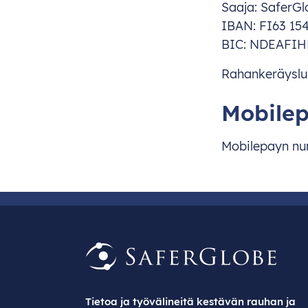
Saaja: SaferGl
IBAN: FI63 15
BIC: NDEAFI
Rahankeräysl
Mobile
Mobilepayn nume
Tietoa ja työvälineitä kestävän rauhan ja