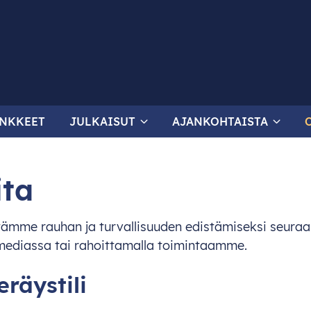
NKKEET
JULKAISUT
AJANKOHTAISTA
ita
tämme rauhan ja turvallisuuden edistämiseksi seura
mediassa tai rahoittamalla toimintaamme.
räystili