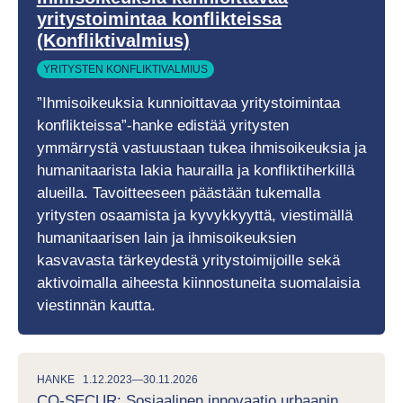
yritystoimintaa konflikteissa
(Konfliktivalmius)
YRITYSTEN KONFLIKTIVALMIUS
”Ihmisoikeuksia kunnioittavaa yritystoimintaa
konflikteissa”-hanke edistää yritysten
ymmärrystä vastuustaan tukea ihmisoikeuksia ja
humanitaarista lakia haurailla ja konfliktiherkillä
alueilla. Tavoitteeseen päästään tukemalla
yritysten osaamista ja kyvykkyyttä, viestimällä
humanitaarisen lain ja ihmisoikeuksien
kasvavasta tärkeydestä yritystoimijoille sekä
aktivoimalla aiheesta kiinnostuneita suomalaisia
viestinnän kautta.
HANKE
1.12.2023—30.11.2026
CO-SECUR: Sosiaalinen innovaatio urbaanin