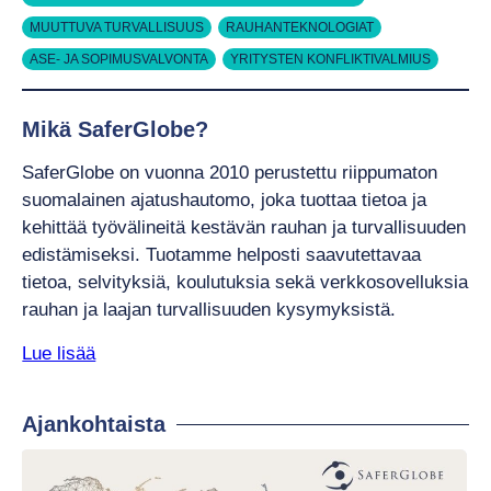
MUUTTUVA TURVALLISUUS
RAUHANTEKNOLOGIAT
ASE- JA SOPIMUSVALVONTA
YRITYSTEN KONFLIKTIVALMIUS
Mikä SaferGlobe?
SaferGlobe on vuonna 2010 perustettu riippumaton
suomalainen ajatushautomo, joka tuottaa tietoa ja
kehittää työvälineitä kestävän rauhan ja turvallisuuden
edistämiseksi. Tuotamme helposti saavutettavaa
tietoa, selvityksiä, koulutuksia sekä verkkosovelluksia
rauhan ja laajan turvallisuuden kysymyksistä.
Lue lisää
Ajankohtaista