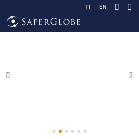
FI
EN
Yritysten
konfliktivalmius
Tutustu materiaaleihimme!