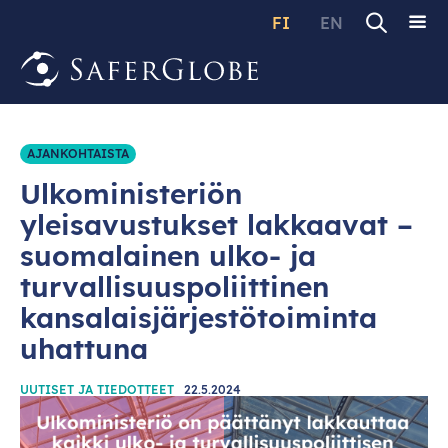
FI
EN
AJANKOHTAISTA
Ulkoministeriön
yleisavustukset lakkaavat –
suomalainen ulko- ja
turvallisuuspoliittinen
kansalaisjärjestötoiminta
uhattuna
UUTISET JA TIEDOTTEET
22.5.2024