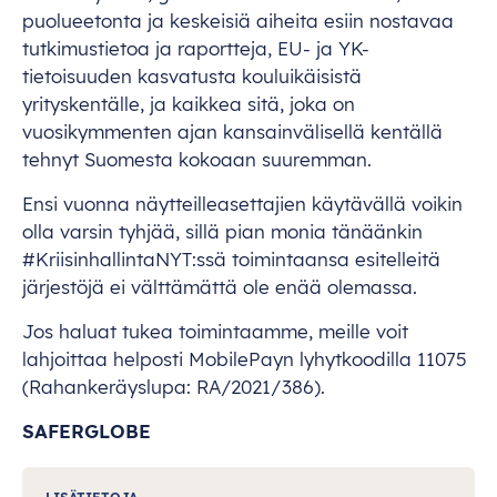
puolueetonta ja keskeisiä aiheita esiin nostavaa
tutkimustietoa ja raportteja, EU- ja YK-
tietoisuuden kasvatusta kouluikäisistä
yrityskentälle, ja kaikkea sitä, joka on
vuosikymmenten ajan kansainvälisellä kentällä
tehnyt Suomesta kokoaan suuremman.
Ensi vuonna näytteilleasettajien käytävällä voikin
olla varsin tyhjää, sillä pian monia tänäänkin
#KriisinhallintaNYT:ssä toimintaansa esitelleitä
järjestöjä ei välttämättä ole enää olemassa.
Jos haluat tukea toimintaamme, meille voit
lahjoittaa helposti MobilePayn lyhytkoodilla 11075
(Rahankeräyslupa: RA/2021/386).
SAFERGLOBE