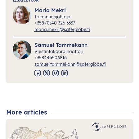
LISÄTIETOJA
Maria Mekri
Toiminnanjohtaja
+358 (0)40 326 3337
maria.mekri@saferglobe.fi
Samuel Tammekann
Viestintäkoordinaattori
+358445506816
samuel.tammekann@saferglobe.fi
More articles