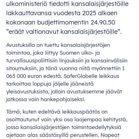
ulkoministeriö tiedotti kansalaisjärjestöille
lakkauttavansa vuodesta 2025 alkaen
kokonaan budjettimomentin 24.90.50
”eräät valtionavut kansalaisjärjestöille”.
Avustuksilla on tuettu kansalaisjärjestöjen
toimintaa, joka liittyy Suomen ulko- ja
turvallisuuspoliittisiin linjauksiin ja kansainvälisiin
sitoumuksiin, ja tänä vuonna niitä myönnettiin 1
063 000 euron edestä. SaferGlobelle leikkaus
tarkoittaa loppuja jäljelle jääneistä
yleisavustuksista, jolloin avustuksemme jäävät
jatkossa vain hankepohjaiseksi.
Tämä, kuten edeltävä leikkauspäätös on
osoittautunut vain yksi osa laajempaa kehitystä,
jossa kansalaisjärjestöjen toimintaedellytyksiä
ajetaan alas säästösyillä perustellen. Nopeat