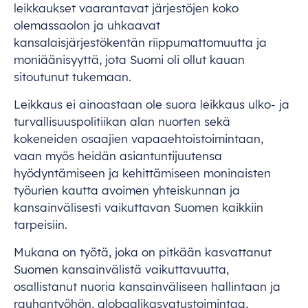
leikkaukset vaarantavat järjestöjen koko
olemassaolon ja uhkaavat
kansalaisjärjestökentän riippumattomuutta ja
moniäänisyyttä, jota Suomi oli ollut kauan
sitoutunut tukemaan.
Leikkaus ei ainoastaan ole suora leikkaus ulko- ja
turvallisuuspolitiikan alan nuorten sekä
kokeneiden osaajien vapaaehtoistoimintaan,
vaan myös heidän asiantuntijuutensa
hyödyntämiseen ja kehittämiseen moninaisten
työurien kautta avoimen yhteiskunnan ja
kansainvälisesti vaikuttavan Suomen kaikkiin
tarpeisiin.
Mukana on työtä, joka on pitkään kasvattanut
Suomen kansainvälistä vaikuttavuutta,
osallistanut nuoria kansainväliseen hallintaan ja
rauhantyöhön, globaalikasvatustoimintaa,