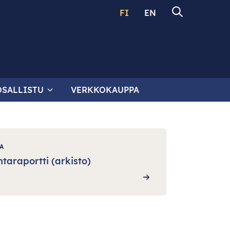
FI
EN
OSALLISTU
VERKKOKAUPPA
A
taraportti (arkisto)