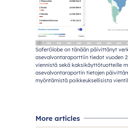
SaferGlobe on tänään päivittänyt ve
asevalvontaraporttiin tiedot vuoden 20
viennistä sekä kaksikäyttötuotteille m
asevalvontaraportin tietojen päivittäm
myöntämistä poikkeuksellisista vientil
More articles