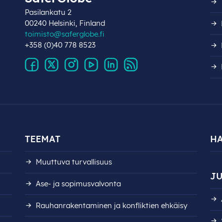
Pasilankatu 2
00240 Helsinki, Finland
toimisto@saferglobe.fi
+358 (0)40 778 8523
TEEMAT
H
Muuttuva turvallisuus
JU
Ase- ja sopimusvalvonta
Rauhanrakentaminen ja konfliktien ehkäisy