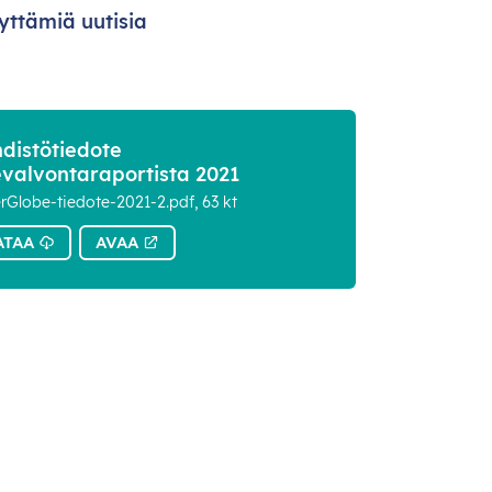
äyttämiä uutisia
distötiedote
valvontaraportista 2021
rGlobe-tiedote-2021-2.pdf, 63 kt
ATAA
AVAA