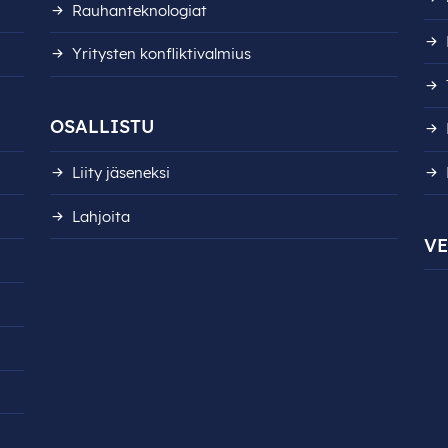
Rauhanteknologiat
Yritysten konfliktivalmius
OSALLISTU
Liity jäseneksi
Lahjoita
V