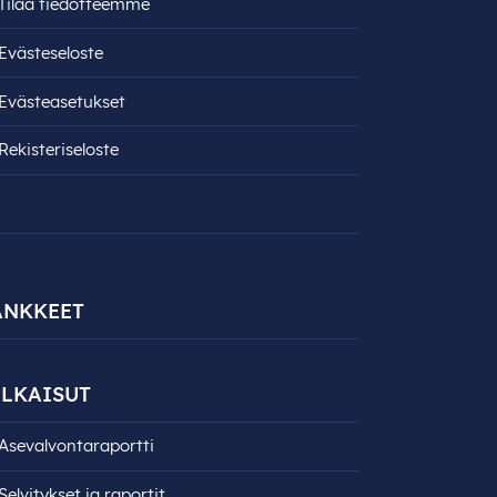
Tilaa tiedotteemme
Evästeseloste
Evästeasetukset
Rekisteri­seloste
ANKKEET
LKAISUT
Asevalvontaraportti
Selvitykset ja raportit