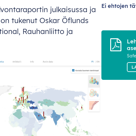
Ei ehtojen t
ontaraportin julkaisussa ja
 on tukenut Oskar Öflunds
tional, Rauhanliitto ja
Leh
ase
Safe
L