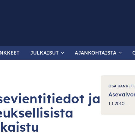
NKKEET
JULKAISUT
AJANKOHTAISTA
OSA HANKETT
evientitiedot ja
Asevalvon
1.1.2010—
euksellisista
lkaistu