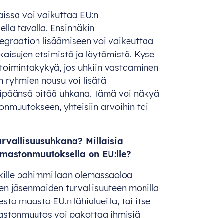
issa voi vaikuttaa EU:n
lla tavalla. Ensinnäkin
tegraation lisäämiseen voi vaikeuttaa
tkaisujen etsimistä ja löytämistä. Kyse
ä toimintakykyä, jos uhkiin vastaaminen
en ryhmien nousu voi lisätä
i ylipäänsä pitää uhkana. Tämä voi näkyä
muutokseen, yhteisiin arvoihin tai
urvallisuusuhkana? Millaisia
 ilmastonmuutoksella on EU:lle?
ikille pahimmillaan olemassaoloa
en jäsenmaiden turvallisuuteen monilla
sesta maasta EU:n lähialueilla, tai itse
lmastonmuutos voi pakottaa ihmisiä