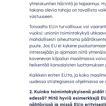
yhteiskuntien häirintä ja hajaannus. H
takana olevia tahoja on tavallista va
vastuuseen.
Toisaalta EU:n turvallisuus voi vaara
vuoksi: unionin toimintakykyä uhkaava
mahdollisesti aiheuttama päätöksent
puute. Jos EU ei kykene puolustamaa
intressejään ja ajamaan niitä yhtenäise
kovenevan kilpailun maailmassa voivat
heikentää kansalaisten luottamuksen 
Kaikkein eniten EU:ta, ja koko maail
uudessa strategisessa ohjelmassa se o
2. Kuinka toimintakykyisenä pidät
edessä? Mitä hyviä esimerkkejä EU:
nähtävissä ja missä EU:n erityisesti