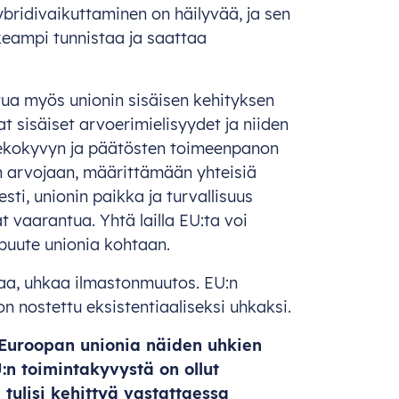
ybridivaikuttaminen on häilyvää, ja sen
ikeampi tunnistaa ja saattaa
ntua myös unionin sisäisen kehityksen
t sisäiset arvoerimielisyydet ja niiden
ekokyvyn ja päätösten toimeenpanon
n arvojaan, määrittämään yhteisiä
sti, unionin paikka ja turvallisuus
 vaarantua. Yhtä lailla EU:ta voi
puute unionia kohtaan.
maa, uhkaa ilmastonmuutos. EU:n
n nostettu eksistentiaaliseksi uhkaksi.
 Euroopan unionia näiden uhkien
n toimintakyvystä on ollut
 tulisi kehittyä vastattaessa