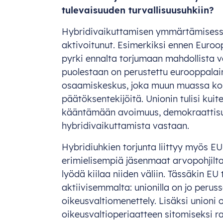
tulevaisuuden turvallisuusuhkiin?
Hybridivaikuttamisen ymmärtämisessä
aktivoitunut. Esimerkiksi ennen Euro
pyrki ennalta torjumaan mahdollista v
puolestaan on perustettu eurooppalai
osaamiskeskus, joka muun muassa kou
päätöksentekijöitä. Unionin tulisi ku
kääntämään avoimuus, demokraattisuu
hybridivaikuttamista vastaan.
Hybridiuhkien torjunta liittyy myös E
erimielisempiä jäsenmaat arvopohjilt
lyödä kiilaa niiden väliin. Tässäkin E
aktiivisemmalta: unionilla on jo perus
oikeusvaltiomenettely. Lisäksi unioni 
oikeusvaltioperiaatteen sitomiseksi r