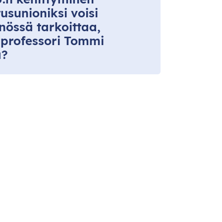
usunioniksi voisi
nössä tarkoittaa,
sprofessori Tommi
a?