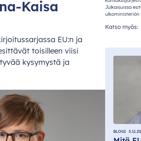
kansal
aisjärjest
nna-Kaisa
Julk
aisuissa
es
i
ulkom
inisteriön
Katso myös:
rjoitussarjassa EU:n ja
ittävät toisilleen viisi
iittyvää kysymystä ja
BLOGI
5.11.2
Mitä E