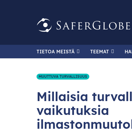
TIETOA MEISTÄ
TEEMAT
HA
MUUTTUVA TURVALLISUUS
Millaisia turval
vaikutuksia
ilmastonmuutok