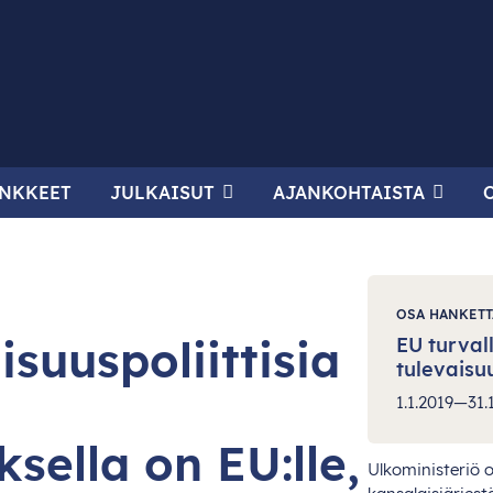
NKKEET
JULKAISUT
AJANKOHTAISTA
OSA HANKETT
lisuuspoliittisia
EU turval
tulevaisu
1.1.2019—31.
sella on EU:lle,
Ulko
ministeriö