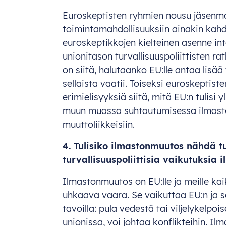
Euroskeptisten ryhmien nousu jäsenma
toimintamahdollisuuksiin ainakin kahde
euroskeptikkojen kielteinen asenne in
unionitason turvallisuuspoliittisten ra
on siitä, halutaanko EU:lle antaa lisä
sellaista vaatii. Toiseksi euroskeptist
erimielisyyksiä siitä, mitä EU:n tulis
muun muassa suhtautumisessa ilmaston
muuttoliikkeisiin.
4. Tulisiko ilmastonmuutos nähdä t
turvallisuuspoliittisia vaikutuksia
Ilmastonmuutos on EU:lle ja meille ka
uhkaava vaara. Se vaikuttaa EU:n ja s
tavoilla: pula vedestä tai viljelykelpoi
unionissa, voi johtaa konflikteihin. I