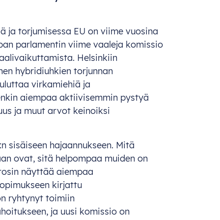
 ja torjumisessa EU on viime vuosina
opan parlamentin viime vaaleja komissio
aalivaikuttamista. Helsinkiin
nen hybridiuhkien torjunnan
luttaa virkamiehiä ja
itenkin aiempaa aktiivisemmin pystyä
s ja muut arvot keinoiksi
U:n sisäiseen hajaannukseen. Mitä
aan ovat, sitä helpompaa muiden on
U tosin näyttää aiempaa
sopimukseen kirjattu
on ryhtynyt toimiin
ahoitukseen, ja uusi komissio on