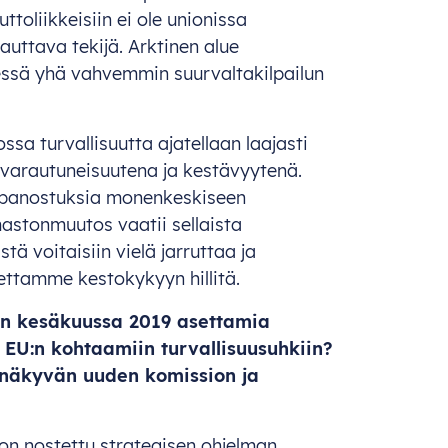
toliikkeisiin ei ole unionissa
auttava tekijä. Arktinen alue
ssä yhä vahvemmin suurvaltakilpailun
jossa turvallisuutta ajatellaan laajasti
 varautuneisuutena ja kestävyytenä.
n panostuksia monenkeskiseen
astonmuutos vaatii sellaista
tä voitaisiin vielä jarruttaa ja
ttamme kestokykyyn hillitä.
on kesäkuussa 2019 asettamia
a EU:n kohtaamiin turvallisuusuhkiin?
n näkyvän uuden komission ja
on nostettu strategisen ohjelman