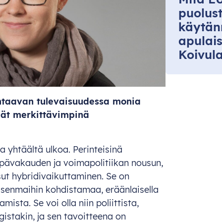
puolust
käytän
apulai
Koivul
htaavan tulevaisuudessa monia
idät merkittävimpinä
a yhtäältä ulkoa. Perinteisinä
 epävakauden ja voimapolitiikan nousun,
sut hybridivaikuttaminen. Se on
jäsenmaihin kohdistamaa, eräänlaisella
ista. Se voi olla niin poliittista,
ogistakin, ja sen tavoitteena on