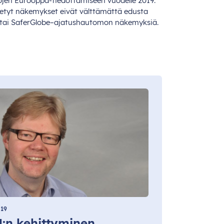
öjen
Euroopp
a-tiedottamiseen
vu
odelle
2019.
tetyt
näk
emykset
e
ivät
väl
ttämättä
ed
usta
t
ai
Saf
erGlobe
–
ajat
ushautomon
näk
emyksiä.
019
U:n kehittyminen