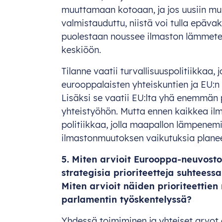
muuttamaan kotoaan, ja jos uusiin muut
valmistauduttu, niistä voi tulla epävak
puolestaan noussee ilmaston lämmete
keskiöön.
Tilanne vaatii turvallisuuspolitiikkaa, 
eurooppalaisten yhteiskuntien ja EU:n
Lisäksi se vaatii EU:lta yhä enemmä
yhteistyöhön. Mutta ennen kaikkea ilm
politiikkaa, jolla maapallon lämpenemis
ilmastonmuutoksen vaikutuksia planee
5. Miten arvioit Eurooppa-neuvost
strategisia prioriteetteja suhteess
Miten arvioit näiden prioriteettie
parlamentin työskentelyssä?
Yhdessä toimiminen ja yhteiset arvot 