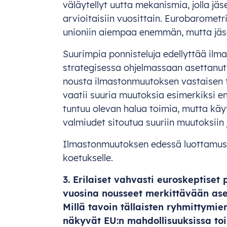
väläytellyt uutta mekanismia, jolla j
arvioitaisiin vuosittain. Eurobaromet
unioniin aiempaa enemmän, mutta jäse
Suurimpia ponnisteluja edellyttää ilm
strategisessa ohjelmassaan asettanut 
nousta ilmastonmuutoksen vastaisen 
vaatii suuria muutoksia esimerkiksi en
tuntuu olevan halua toimia, mutta käy
valmiudet sitoutua suuriin muutoksiin
Ilmastonmuutoksen edessä luottamus
koetukselle.
3. Erilaiset vahvasti euroskeptiset 
vuosina nousseet merkittävään as
Millä tavoin tällaisten ryhmittymi
näkyvät EU:n mahdollisuuksissa toi