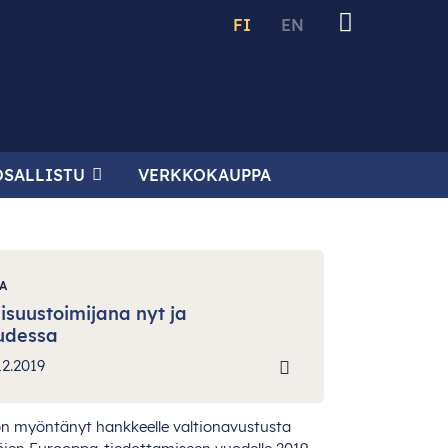
FI
EN
OSALLISTU
VERKKOKAUPPA
A
lisuustoimijana nyt ja
udessa
12.2019
on
myö
ntänyt
han
kkeelle
valti
onavustusta