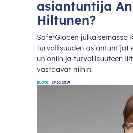
asiantuntija A
Hiltunen?
SaferGloben julkaisemassa ki
turvallisuuden asiantuntijat es
unioniin ja turvallisuuteen l
vastaavat niihin.
BLOGI
29.10.2019