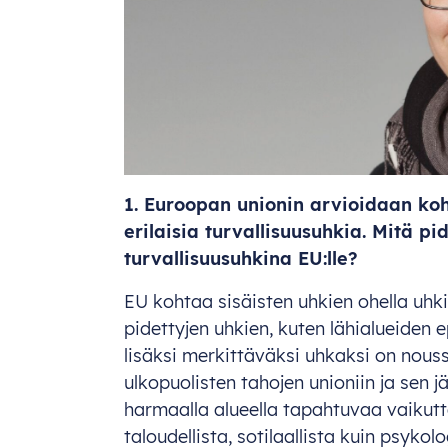
1. Euroopan unionin arvioidaan ko
erilaisia turvallisuusuhkia. Mitä p
turvallisuusuhkina EU:lle?
EU kohtaa sisäisten uhkien ohella uhki
pidettyjen uhkien, kuten lähialueiden
lisäksi merkittäväksi uhkaksi on nous
ulkopuolisten tahojen unioniin ja sen 
harmaalla alueella tapahtuvaa vaikuttam
taloudellista, sotilaallista kuin psykol