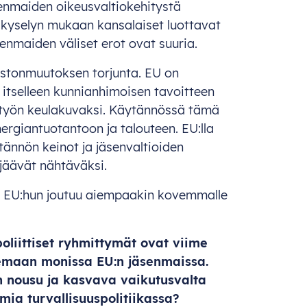
äsenmaiden oikeusvaltiokehitystä
rikyselyn mukaan kansalaiset luottavat
nmaiden väliset erot ovat suuria.
astonmuutoksen torjunta. EU on
itselleen kunnianhimoisen tavoitteen
työn keulakuvaksi. Käytännössä tämä
ergiantuotantoon ja talouteen. EU:lla
tännön keinot ja jäsenvaltioiden
 jäävät nähtäväksi.
 EU:hun joutuu aiempaakin kovemmalle
poliittiset ryhmittymät ovat viime
emaan monissa EU:n jäsenmaissa.
en nousu ja kasvava vaikutusvalta
mia turvallisuuspolitiikassa?