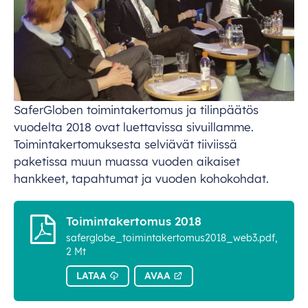
Saf
erGloben
toimi
ntakertomus
ja
til
inpäätös
vu
odelta
2018
o
vat
lue
ttavissa
sivuillamme
.
Toimint
akertomuksesta
sel
viävät
tii
viissä
pak
etissa
m
uun
mu
assa
vu
oden
ai
kaiset
han
kkeet,
tap
ahtumat
ja
vu
oden
koh
okohdat.
Toimintakertomus 2018
saferglobe_toimintakertomus2018_web3.pdf,
2 Mt
LATAA
AVAA