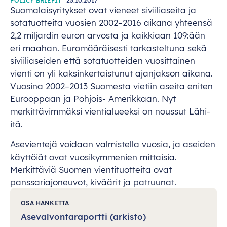
POLICY BRIEFIT
23.10.2017
Suomalaisyritykset ovat vieneet siviiliaseita ja
sotatuotteita vuosien 2002–2016 aikana yhteensä
2,2 miljardin euron arvosta ja kaikkiaan 109:ään
eri maahan. Euromääräisesti tarkasteltuna sekä
siviiliaseiden että sotatuotteiden vuosittainen
vienti on yli kaksinkertaistunut ajanjakson aikana.
Vuosina 2002–2013 Suomesta vietiin aseita eniten
Eurooppaan ja Pohjois- Amerikkaan. Nyt
merkittävimmäksi vientialueeksi on noussut Lähi-
itä.
Asevientejä voidaan valmistella vuosia, ja aseiden
käyttöiät ovat vuosikymmenien mittaisia.
Merkittäviä Suomen vientituotteita ovat
panssariajoneuvot, kiväärit ja patruunat.
OSA HANKETTA
Asevalvontaraportti (arkisto)