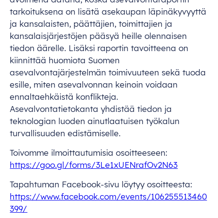
tarkoituksena on lisätä asekaupan läpinäkyvyyttä
ja kansalaisten, päättäjien, toimittajien ja
kansalaisjärjestöjen pääsyä heille olennaisen
tiedon äärelle. Lisäksi raportin tavoitteena on
kiinnittää huomiota Suomen
asevalvontajärjestelmän toimivuuteen sekä tuoda
esille, miten asevalvonnan keinoin voidaan
ennaltaehkäistä konflikteja.
Asevalvontatietokanta yhdistää tiedon ja
teknologian luoden ainutlaatuisen työkalun
turvallisuuden edistämiselle.
Toivomme ilmoittautumisia osoitteeseen:
https://goo.gl/forms/3Le1xUENrafOv2N63
Tapahtuman Facebook-sivu löytyy osoitteesta:
https://www.facebook.com/events/106255513460
399/