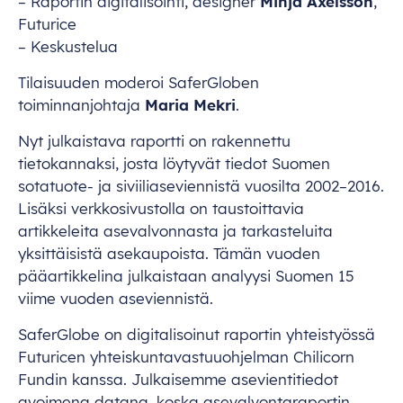
– Raportin digitalisointi, designer
Minja Axelsson
,
Futurice
– Keskustelua
Tilaisuuden moderoi SaferGloben
toiminnanjohtaja
Maria Mekri
.
Nyt julkaistava raportti on rakennettu
tietokannaksi, josta löytyvät tiedot Suomen
sotatuote- ja siviiliaseviennistä vuosilta 2002–2016.
Lisäksi verkkosivustolla on taustoittavia
artikkeleita asevalvonnasta ja tarkasteluita
yksittäisistä asekaupoista. Tämän vuoden
pääartikkelina julkaistaan analyysi Suomen 15
viime vuoden aseviennistä.
SaferGlobe on digitalisoinut raportin yhteistyössä
Futuricen yhteiskuntavastuuohjelman Chilicorn
Fundin kanssa. Julkaisemme asevientitiedot
avoimena datana, koska asevalvontaraportin