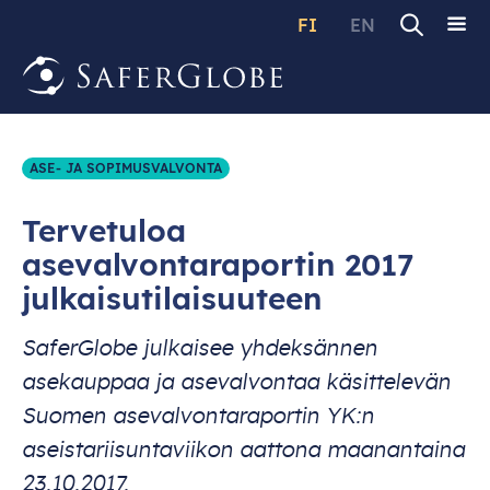
FI
EN
ASE- JA SOPIMUSVALVONTA
Tervetuloa
asevalvontaraportin 2017
julkaisutilaisuuteen
SaferGlobe julkaisee yhdeksännen
asekauppaa ja asevalvontaa käsittelevän
Suomen asevalvontaraportin YK:n
aseistariisuntaviikon aattona maanantaina
23.10.2017.