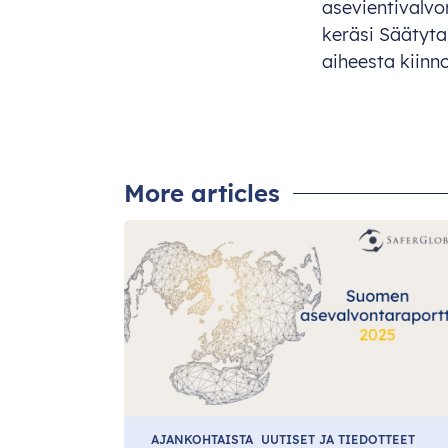
asevie
ntivalv
ke
räsi
Säät
yta
ai
heesta
kiin
no
More articles
AJANKOHTAISTA
UUTISET JA TIEDOTTEET