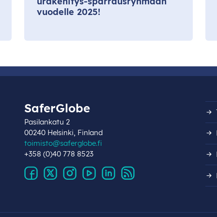
urakehitys-sparrausryhmään
vuodelle 2025!
SaferGlobe
Pasilankatu 2
00240 Helsinki, Finland
toimisto@saferglobe.fi
+358 (0)40 778 8523