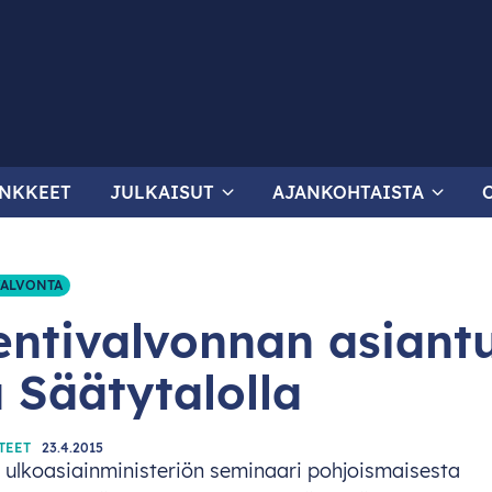
NKKEET
JULKAISUT
AJANKOHTAISTA
VALVONTA
entivalvonnan asiantu
a Säätytalolla
TEET
23.4.2015
a
ulkoasi
ainministeriön
sem
inaari
pohjo
ismaisesta