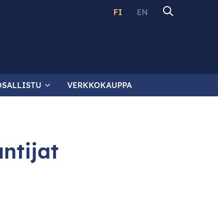
FI
EN
OSALLISTU
VERKKOKAUPPA
ntijat