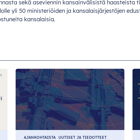
onnasta
s
ekä
ase
viennin
kansa
invälisistä
haa
steista
t
lolle
y
li
50
mini
steriöiden
ja
kansal
aisjärjestöjen
edu
s
stuneita
kans
alaisia.
AJANKOHTAISTA
UUTISET JA TIEDOTTEET