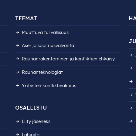
TEEMAT
H
Muuttuva turvallisuus
JU
Ase- ja sopimusvalvonta
Rauhanrakentaminen ja konfliktien ehkäisy
Rauhanteknologiat
Yritysten konfliktivalmius
OSALLISTU
Liity jäseneksi
Lahjoita