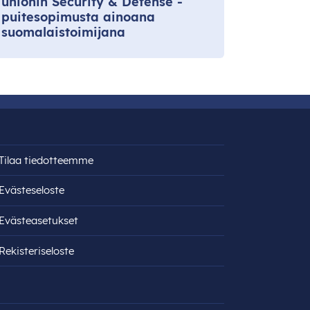
unionin Security & Defense -
puitesopimusta ainoana
suomalaistoimijana
Tilaa tiedotteemme
Evästeseloste
Evästeasetukset
Rekisteri­seloste