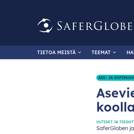
TIETOA MEISTÄ
TEEMAT
HA
ASE- JA SOPIMUS
Asevi
kooll
UUTISET JA TIEDOT
Saf
erGloben
j