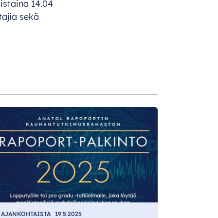
ii
staina
14.04
tajia
s
ekä
AJANKOHTAISTA
19.5.2025