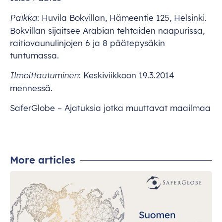
:
Hu
vila
Bok
villan,
Häm
eentie
125,
Hel
sinki.
Pa
ikka
Bok
villan
sij
aitsee
Ar
abian
teh
taiden
naa
purissa,
raitio
vaunulinjojen
6 ja 8
päät
epysäkin
tun
tumassa.
:
Kesk
iviikkoon
19.3.2014
Ilmoi
ttautuminen
men
nessä.
Saf
erGlobe
–
Aja
tuksia
j
otka
muu
ttavat
ma
ailmaa
More articles