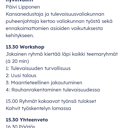
P
äivi
Li
pponen
Kans
anedustaja
ja
tulevai
suusvaliokunnan
puhe
enjohtaja
ke
rtoo
val
iokunnan
ty
östä
s
ekä
ennak
oimattomien
as
ioiden
vaik
utuksesta
kehi
tykseen.
13.30
Wo
rkshop
Jo
kainen
r
yhmä
ki
ertää
l
äpi
ka
ikki
tee
maryhmät
(á 20
m
in)
1:
Tule
vaisuuden
turv
allisuus
2:
U
usi
ta
lous
3:
Maant
ieteellinen
jaka
utuminen
4:
Rauhan
rakentaminen
tulev
aisuudessa
15.00
Ry
hmät
ko
koavat
ty
önsä
tu
lokset
Ka
hvit
työs
kentelyn
lo
massa
15.30
Yht
eenveto
16.30
Pä
ätös