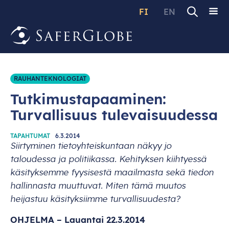
FI
EN
RAUHANTEKNOLOGIAT
Tutkimustapaaminen:
Turvallisuus tulevaisuudessa
TAPAHTUMAT
6.3.2014
Sii
rtyminen
tietoy
hteiskuntaan
n
äkyy
jo
tal
oudessa
ja
poli
tiikassa.
Keh
ityksen
kii
htyessä
käsi
tyksemme
fyy
sisestä
maa
ilmasta
s
ekä
ti
edon
hal
linnasta
muu
ttuvat.
M
iten
t
ämä
mu
utos
hei
jastuu
käsi
tyksiimme
turva
llisuudesta?
OH
JELMA
–
La
uantai
22.3.2014