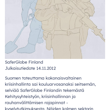
Saf
erGlobe
Fi
nland
Julka
isutiedote
14.11.2012
Su
omen
tot
euttama
kokon
aisvaltainen
kriis
inhallinta
s
ai
koulu
arvosanaksi
sei
tsemän,
se
lviää
Saf
erGlobe
Fin
landin
tek
emästä
Kehity
syhteistyön,
kriis
inhallinnan
ja
rauhan
välittämisen
raj
apinnat
-
kysely
tutkimuksesta.
Nä
iden
ko
lmen
se
ktorin