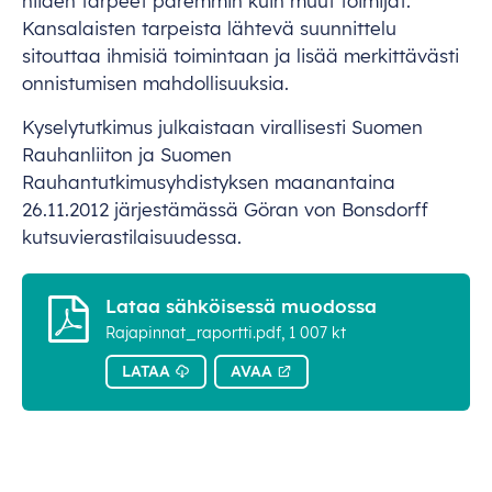
ni
iden
ta
rpeet
pa
remmin
k
uin
m
uut
toi
mijat.
Kans
alaisten
tar
peista
lä
htevä
suu
nnittelu
sit
outtaa
ih
misiä
toi
mintaan
ja
l
isää
merk
ittävästi
onni
stumisen
mahdo
llisuuksia.
Kyse
lytutkimus
jul
kaistaan
vira
llisesti
Su
omen
Rauh
anliiton
ja
Su
omen
Rauhantu
tkimusyhdistyksen
maa
nantaina
26.11.2012
järj
estämässä
G
öran
v
on
Bon
sdorff
kutsuvie
rastilaisuudessa.
Lataa sähköisessä muodossa
Rajapinnat_raportti.pdf, 1 007 kt
LATAA
AVAA