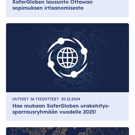
SaferGloben lausunto Ottawan
sopimuksen irtisanomisesta
UUTISET JA TIEDOTTEET
20.12.2024
Hae mukaan SaferGloben urakehitys-
sparrausryhmään vuodelle 2025!