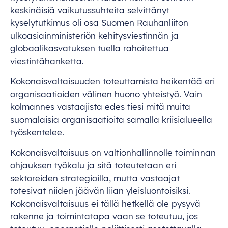
kes
kinäisiä
vaiku
tussuhteita
sel
vittänyt
kyse
lytutkimus
o
li
o
sa
Su
omen
Rauh
anliiton
ulkoasi
ainministeriön
kehit
ysviestinnän
ja
globaa
likasvatuksen
tu
ella
rah
oitettua
viesti
ntähanketta.
Kokona
isvaltaisuuden
tote
uttamista
hei
kentää
e
ri
organ
isaatioiden
vä
linen
h
uono
yht
eistyö.
V
ain
kol
mannes
vas
taajista
e
des
t
iesi
m
itä
m
uita
suo
malaisia
organ
isaatioita
sa
malla
krii
sialueella
työs
kentelee.
Kokona
isvaltaisuus
on
valtio
nhallinnolle
toi
minnan
ohj
auksen
ty
ökalu
ja
s
itä
tot
eutetaan
e
ri
sek
toreiden
stra
tegioilla,
m
utta
vas
taajat
tot
esivat
ni
iden
jä
ävän
l
iian
yleisl
uontoisiksi.
Kokona
isvaltaisuus
ei
t
ällä
he
tkellä
o
le
py
syvä
ra
kenne
ja
toim
intatapa
v
aan
se
tot
eutuu,
j
os