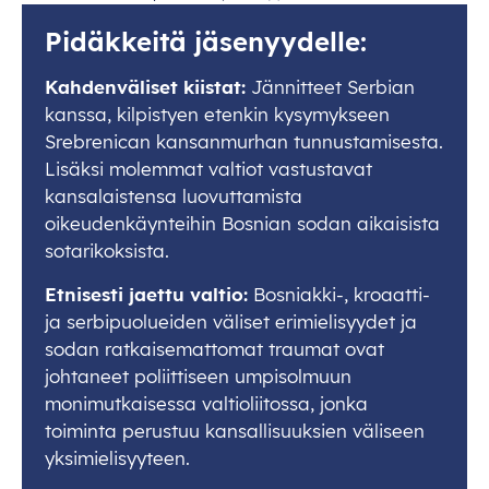
Pidäkkeitä jäsenyydelle:
Kahdenväliset kiistat:
Jännitteet Serbian
kanssa, kilpistyen etenkin kysymykseen
Srebrenican kansanmurhan tunnustamisesta.
Lisäksi molemmat valtiot vastustavat
kansalaistensa luovuttamista
oikeudenkäynteihin Bosnian sodan aikaisista
sotarikoksista.
Etnisesti jaettu valtio:
Bosniakki-, kroaatti-
ja serbipuolueiden väliset erimielisyydet ja
sodan ratkaisemattomat traumat ovat
johtaneet poliittiseen umpisolmuun
monimutkaisessa valtioliitossa, jonka
toiminta perustuu kansallisuuksien väliseen
yksimielisyyteen.