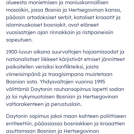
alueesta monietnisen ja moniuskonnollisen
mosaiikin, jossa Bosnia ja Hertsegovinan kansa,
pääosin ortodoksiset serbit, katoliset kroaatit ja
islaminuskoiset bosniakit, ovat eläneet
vuosisatojen ajan rinnakkain ja ristipaineisiin
sopeutuen.
1900-luvun aikana suurvaltojen hajoamissodat ja
nationalistiset liikkeet kärjistivät etniset jännitteet
paikoitellen verisiksi konflikteiksi, joista
viimeisimpänä ja traagisimpana muistetaan
Bosnian sota. Yhdysvaltojen vuonna 1995
välittämä Daytonin rauhansopimus lopetti sodan
ja loi nykymuotoisen Bosnian ja Hertsegovinan
valtiorakenteen ja perustuslain.
Daytonin sopimus jakoi maan kahteen poliittiseen
entiteettiin, pääasiassa bosniakkien ja kroaattien
asuttamaan Bosnian ja Hertsegovinan