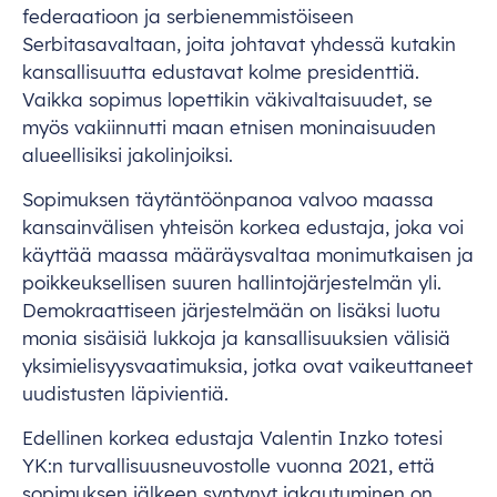
federaatioon ja serbienemmistöiseen
Serbitasavaltaan, joita johtavat yhdessä kutakin
kansallisuutta edustavat kolme presidenttiä.
Vaikka sopimus lopettikin väkivaltaisuudet, se
myös vakiinnutti maan etnisen moninaisuuden
alueellisiksi jakolinjoiksi.
Sopimuksen täytäntöönpanoa valvoo maassa
kansainvälisen yhteisön korkea edustaja, joka voi
käyttää maassa määräysvaltaa monimutkaisen ja
poikkeuksellisen suuren hallintojärjestelmän yli.
Demokraattiseen järjestelmään on lisäksi luotu
monia sisäisiä lukkoja ja kansallisuuksien välisiä
yksimielisyysvaatimuksia, jotka ovat vaikeuttaneet
uudistusten läpivientiä.
Edellinen korkea edustaja Valentin Inzko totesi
YK:n turvallisuusneuvostolle vuonna 2021, että
sopimuksen jälkeen syntynyt jakautuminen on