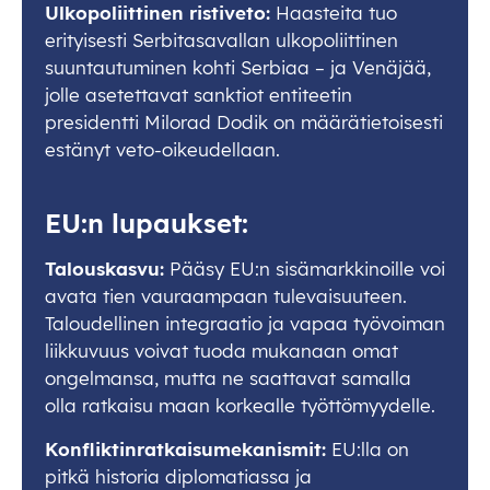
Ulkopoliittinen ristiveto:
Haasteita tuo
erityisesti Serbitasavallan ulkopoliittinen
suuntautuminen kohti Serbiaa – ja Venäjää,
jolle asetettavat sanktiot entiteetin
presidentti Milorad Dodik on määrätietoisesti
estänyt veto-oikeudellaan.
EU:n lupaukset:
Talouskasvu:
Pääsy EU:n sisämarkkinoille voi
avata tien vauraampaan tulevaisuuteen.
Taloudellinen integraatio ja vapaa työvoiman
liikkuvuus voivat tuoda mukanaan omat
ongelmansa, mutta ne saattavat samalla
olla ratkaisu maan korkealle työttömyydelle.
Konfliktinratkaisumekanismit:
EU:lla on
pitkä historia diplomatiassa ja