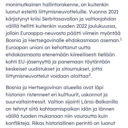
monimutkainen hallintorakenne, on kuitenkin
luonut esteitä liittymisneuvotteluille. Vuonna 2021
kärjistynyt kriisi Serbitasavallan ja valtionjohdon
välillä hellitti kuitenkin vuoden 2022 joulukuussa,
jolloin Eurooppa-neuvosto päätti viimein myöntää
1
Bosnia ja Hertsegovinalle ehdokasmaan aseman.
Euroopan unioni on kehottanut uutta
ehdokasmaata etenemään kiireellisesti tiellään
kohti EU-jäsenyyttä ja panemaan täytäntöön
keskeiset uudistukset ja sitoumukset, jotta
2
liittymisneuvottelut voidaan aloittaa
.
Bosnia ja Hertsegovinan alueella ovat läpi
historian ristenneet eri kulttuurit, uskonnot ja
suurvaltaintressit. Valtion sijainti Länsi-Balkanilla
on tehnyt siitä kohtaamispaikan idän ja lännen
välillä tuoden mukanaan niin vaurautta kuin
konflikteja. Rikas historiallinen perintö on luonut