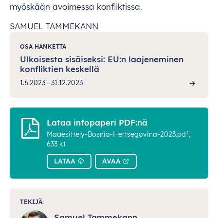
myöskään avoimessa konfliktissa.
SAMUEL TAMMEKANN
OSA HANKETTA
Ulkoisesta sisäiseksi: EU:n laajeneminen
konfliktien keskellä
1.6.2023—31.12.2023
Lataa infopaperi PDF:nä
Maaesittely-Bosnia-Hertsegovina-2023.pdf,
633 kt
LATAA
AVAA
TEKIJÄ:
Samuel Tammekann