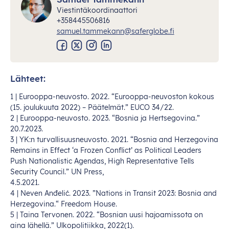
Viestintäkoordinaattori
+358445506816
samuel.tammekann@saferglobe.fi
Lähteet:
1 |
Euroop
pa-neuvosto. 2022.
“Euroo
ppa-neuvoston
ko
kous
(
15.
jou
lukuuta 2022) –
Pää
telmät.”
E
UCO 34/22.
2 |
Euroop
pa-neuvosto. 2023.
“B
osnia
ja
Hert
segovina.”
20.7.2023.
3 | YK:n turvallisuusneuvosto. 2021. “Bosnia and Herzegovina
Remains in Effect ‘a Frozen Conflict’ as Political Leaders
Push Nationalistic Agendas, High Representative Tells
Security Council.” UN Press,
4.5.2021.
4 | Neven Anđelić. 2023. ”Nations in Transit 2023: Bosnia and
Herzegovina.“ Freedom House.
5 | Taina Tervonen. 2022. “Bosnian uusi hajoamissota on
aina lähellä.” Ulkopolitiikka, 2022(1).