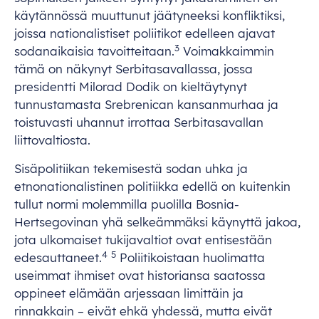
käytännössä muuttunut jäätyneeksi konfliktiksi,
joissa nationalistiset poliitikot edelleen ajavat
3
sodanaikaisia tavoitteitaan.
Voimakkaimmin
tämä on näkynyt Serbitasavallassa, jossa
presidentti Milorad Dodik on kieltäytynyt
tunnustamasta Srebrenican kansanmurhaa ja
toistuvasti uhannut irrottaa Serbitasavallan
liittovaltiosta.
Sisäpolitiikan tekemisestä sodan uhka ja
etnonationalistinen politiikka edellä on kuitenkin
tullut normi molemmilla puolilla Bosnia-
Hertsegovinan yhä selkeämmäksi käynyttä jakoa,
jota ulkomaiset tukijavaltiot ovat entisestään
4
5
edesauttaneet.
Poliitikoistaan huolimatta
useimmat ihmiset ovat historiansa saatossa
oppineet elämään arjessaan limittäin ja
rinnakkain – eivät ehkä yhdessä, mutta eivät